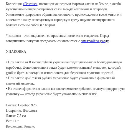
Коллекция
«Генезис»
, посвященная первым формам жизни на Земле, в особо
чувственной манере раскрывает связь между человеком и природой.
Узнаваемые природные образы напоминают о происхождении всего живого и
вплетают в нашу повседневную городскую среду ощущение внутреннего
баланса с самим собой и с миром.
*позолота - это покрытие и со временем постепенно стирается. Перед
совершением покупки предлагаем ознакомиться с
памяткой по уходу
.
УПАКОВКА
• При заказе от 8 тысяч рублей украшение будет упаковано в брендированную
коробочку. Дополнительно в заказ будет вложен тканевый мешочек, который
удобно брать в поездки и использовать для бережного хранения изделий.
• При заказе до 8 тысяч рублей украшение будет упаковано в фирменный
тканевый мешочек.
• На этапе оформления заказа вы также сможете добавить платную подарочную
упаковку — и тогда украшение будет упаковано именно в неё.
Состав: Серебро 925
Покрытие: Позолота
Длина: 7,5 см
Вес: 11 г
Коллекция: Генезис