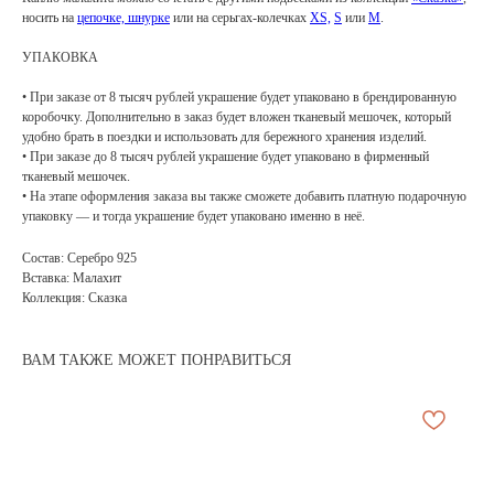
носить на
цепочке, шнурке
или на серьгах-колечках
XS,
S
или
M
.
УПАКОВКА
• При заказе от 8 тысяч рублей украшение будет упаковано в брендированную
коробочку. Дополнительно в заказ будет вложен тканевый мешочек, который
удобно брать в поездки и использовать для бережного хранения изделий.
• При заказе до 8 тысяч рублей украшение будет упаковано в фирменный
тканевый мешочек.
• На этапе оформления заказа вы также сможете добавить платную подарочную
упаковку — и тогда украшение будет упаковано именно в неё.
Состав: Серебро 925
Вставка: Малахит
Коллекция: Сказка
ВАМ ТАКЖЕ МОЖЕТ ПОНРАВИТЬСЯ
АРХИВНЫЙ СЕЙЛ
МАНИФЕСТ
ИСТОРИЯ БРЕНДА