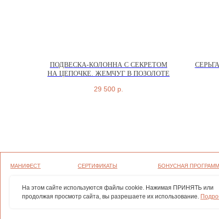
ПОДВЕСКА-КОЛОННА С СЕКРЕТОМ
СЕРЬГА
НА ЦЕПОЧКЕ. ЖЕМЧУГ В ПОЗОЛОТЕ
МАНИФЕСТ
СЕРТИФИКАТЫ
БОНУСНАЯ ПРОГРАММА
29 500
р.
ГРАВИРОВКА
ОФЕРТА
ПОЛИТИКА
КОНФИДЕНЦИАЛЬНОСТИ
УХОД
ВОЗВРАТ И ГАРАНТИЯ
СОГЛАСИЕ НА ОБРАБОТКУ ПЕР
ДАННЫХ
ОПЛАТА И ДОСТАВКА
ПОЛИТИКА ИСПОЛЬЗОВАНИЯ Ф
ВАКАНСИИ
На этом сайте используются файлы cookie. Нажимая ПРИНЯТЬ или
продолжая просмотр сайта, вы разрешаете их использование.
Подро