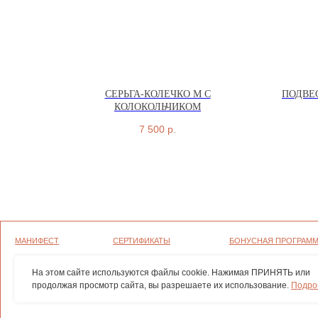
СЕРЬГА-КОЛЕЧКО M С
ПОДВЕ
КОЛОКОЛЬЧИКОМ
МАНИФЕСТ
СЕРТИФИКАТЫ
БОНУСНАЯ ПРОГРАММА
7 500
р.
ГРАВИРОВКА
ОФЕРТА
ПОЛИТИКА
КОНФИДЕНЦИАЛЬНОСТИ
УХОД
ВОЗВРАТ И ГАРАНТИЯ
СОГЛАСИЕ НА ОБРАБОТКУ ПЕР
ДАННЫХ
ОПЛАТА И ДОСТАВКА
ПОЛИТИКА ИСПОЛЬЗОВАНИЯ Ф
ВАКАНСИИ
На этом сайте используются файлы cookie. Нажимая ПРИНЯТЬ или
продолжая просмотр сайта, вы разрешаете их использование.
Подро