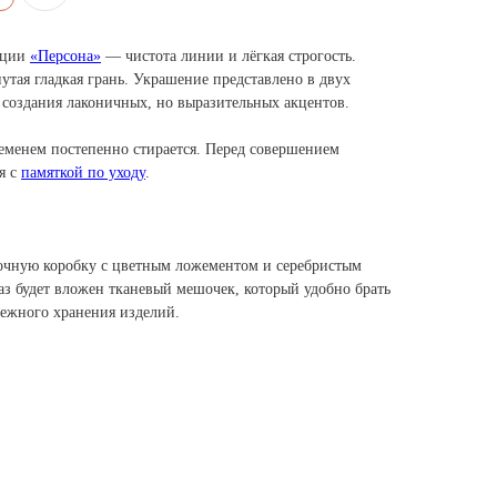
кции
«Персона»
— чистота линии и лёгкая строгость.
нутая гладкая грань. Украшение представлено в двух
 создания лаконичных, но выразительных акцентов.
ременем постепенно стирается. Перед совершением
я с
памяткой по уходу
.
очную коробку с цветным ложементом и серебристым
аз будет вложен тканевый мешочек, который удобно брать
режного хранения изделий.