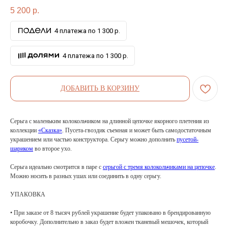
5 200
р.
4 платежа по 1 300 р.
4 платежа по 1 300 р.
ДОБАВИТЬ В КОРЗИНУ
Серьга с маленьким колокольчиком на длинной цепочке якорного плетения из
коллекции
«Сказка»
. Пусета-гвоздик съемная и может быть самодостаточным
украшением или частью конструктора. Серьгу можно дополнить
пусетой-
шариком
во второе ухо.
Серьга идеально смотрится в паре с
серьгой с тремя колокольчиками на цепочке
.
Можно носить в разных ушах или соединить в одну серьгу.
УПАКОВКА
• При заказе от 8 тысяч рублей украшение будет упаковано в брендированную
коробочку. Дополнительно в заказ будет вложен тканевый мешочек, который