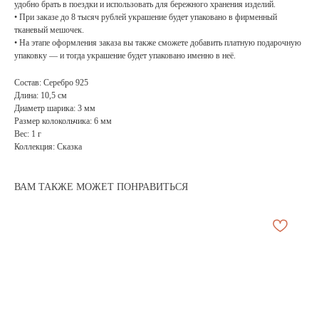
удобно брать в поездки и использовать для бережного хранения изделий.
• При заказе до 8 тысяч рублей украшение будет упаковано в фирменный
тканевый мешочек.
• На этапе оформления заказа вы также сможете добавить платную подарочную
упаковку — и тогда украшение будет упаковано именно в неё.
Состав: Серебро 925
Длина: 10,5 см
Диаметр шарика: 3 мм
Размер колокольчика: 6 мм
Вес: 1 г
Коллекция: Сказка
ВАМ ТАКЖЕ МОЖЕТ ПОНРАВИТЬСЯ
АРХИВНЫЙ СЕЙЛ
МАНИФЕСТ
ИСТОРИЯ БРЕНДА
Манифе
ОПЛАТА И ДОСТАВКА