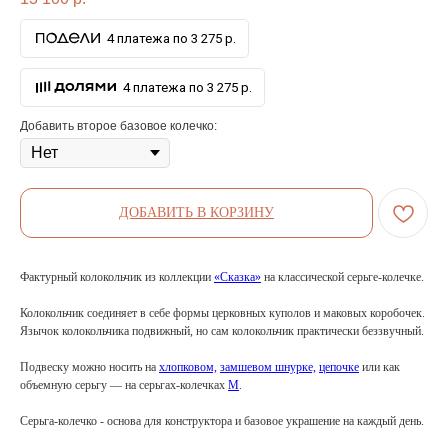
4 платежа по 3 275 р.
4 платежа по 3 275 р.
Добавить второе базовое колечко:
ДОБАВИТЬ В КОРЗИНУ
Фактурный колокольчик из коллекции
«Сказка»
на классической серьге-колечке.
Колокольчик соединяет в себе формы церковных куполов и маковых коробочек.
Язычок колокольчика подвижный, но сам колокольчик практически беззвучный.
Подвеску можно носить на
хлопковом,
замшевом шнурке,
цепочке
или как
объемную серьгу — на серьгах-колечках
M
.
Серьга-колечко - основа для конструктора и базовое украшение на каждый день.