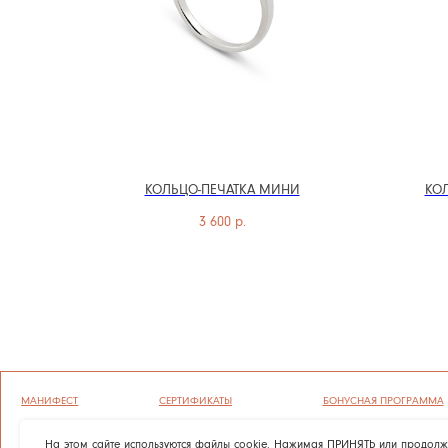
КОЛЬЦО-ПЕЧАТКА МИНИ
КОЛ
МАНИФЕСТ
СЕРТИФИКАТЫ
БОНУСНАЯ ПРОГРАММА
3 600
р.
ГРАВИРОВКА
ОФЕРТА
ПОЛИТИКА КОНФИДЕНЦИАЛЬНОСТ
УХОД
ВОЗВРАТ И ГАРАНТИЯ
СОГЛАСИЕ НА ОБРАБОТКУ ПЕРСОН
ОПЛАТА И ДОСТАВКА
ПОЛИТИКА ИСПОЛЬЗОВАНИЯ ФАЙЛ
ВАКАНСИИ
На этом сайте используются файлы cookie. Нажимая ПРИНЯТЬ или продол