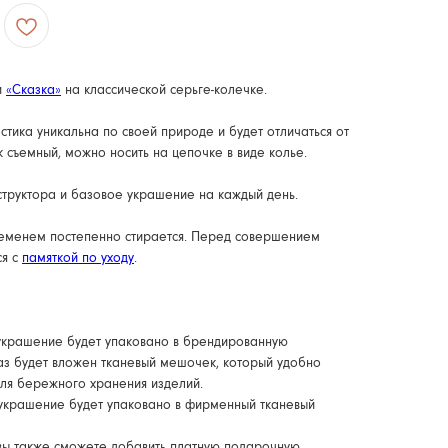
и
«Сказка»
на классической серьге-колечке.
ика уникальна по своей природе и будет отличаться от
 съемный, можно носить на цепочке в виде колье.
нструктора и базовое украшение на каждый день.
временем постепенно стирается. Перед совершением
ся с
памяткой по уходу
.
 украшение будет упаковано в брендированную
аз будет вложен тканевый мешочек, который удобно
для бережного хранения изделий.
 украшение будет упаковано в фирменный тканевый
вы также сможете добавить платную подарочную