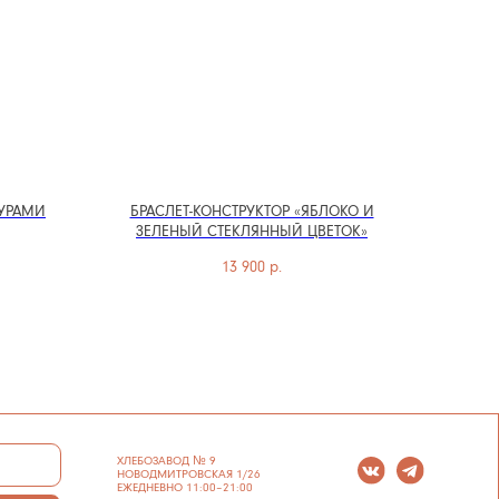
УРАМИ
БРАСЛЕТ-КОНСТРУКТОР «ЯБЛОКО И
ЗЕЛЕНЫЙ СТЕКЛЯННЫЙ ЦВЕТОК»
ХЛЕБОЗАВОД № 9
НОВОДМИТРОВСКАЯ 1/26
13 900
р.
ЕЖЕДНЕВНО 11:00–21:00
ИП СЕЛИВОХИН М.Ю.
ПЕТРОВКА 23/10 С5
2025 © QARI QRIS
ЕЖЕДНЕВНО 12:00–21:00