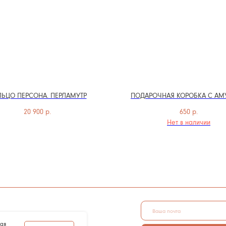
ЬЦО ПЕРСОНА. ПЕРЛАМУТР
ПОДАРОЧНАЯ КОРОБКА С АМ
20 900
р.
650
р.
И
Нет в наличии
АЛЬНЫХ ДАННЫХ
ПОДПИСАТЬСЯ
ОВ COOKIE
жая