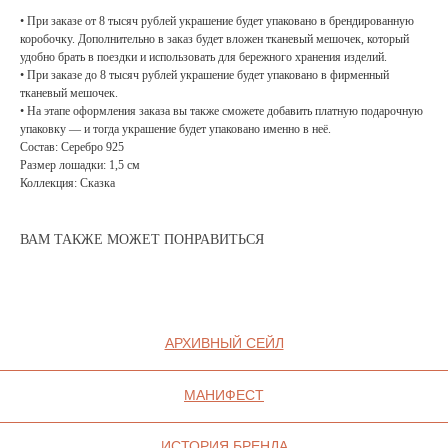
• При заказе от 8 тысяч рублей украшение будет упаковано в брендированную
МАНИФЕСТ
коробочку. Дополнительно в заказ будет вложен тканевый мешочек, который
удобно брать в поездки и использовать для бережного хранения изделий.
ИСТОРИЯ БРЕНДА
• При заказе до 8 тысяч рублей украшение будет упаковано в фирменный
тканевый мешочек.
Манифе
ОПЛАТА И ДОСТАВКА
• На этапе оформления заказа вы также сможете добавить платную подарочную
Road ma
упаковку — и тогда украшение будет упаковано именно в неё.
ВОЗВРАТ И ГАРАНТИЯ
Состав: Серебро 925
Оплата и
Размер лошадки: 1,5 см
УХОД
Коллекция: Сказка
Возврат 
ОФЕРТА
Уход
ВАМ ТАКЖЕ МОЖЕТ ПОНРАВИТЬСЯ
ВАКАНСИИ
Оферта
КОНТАКТЫ
Ваканси
Контакт
ИП СЕЛИВОХИН М.Ю.
2025 © QARI QRIS
ПОЛИТИКА
КОНФИДЕНЦИАЛЬНОСТИ
СОГЛАСИЕ НА ОБРАБОТКУ ПЕРСОНАЛЬНЫХ
ДАННЫХ