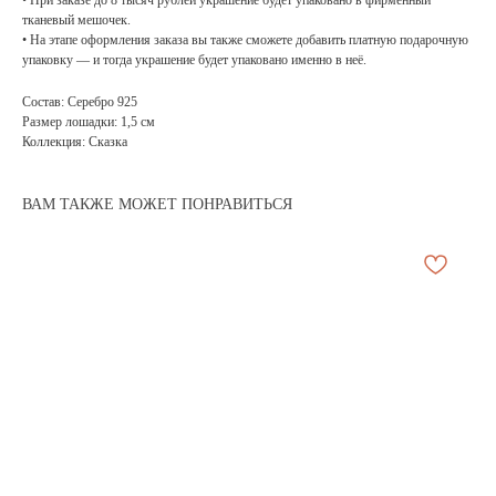
• При заказе до 8 тысяч рублей украшение будет упаковано в фирменный
тканевый мешочек.
• На этапе оформления заказа вы также сможете добавить платную подарочную
упаковку — и тогда украшение будет упаковано именно в неё.
Состав: Серебро 925
Размер лошадки: 1,5 см
Коллекция: Сказка
ВАМ ТАКЖЕ МОЖЕТ ПОНРАВИТЬСЯ
АРХИВНЫЙ СЕЙЛ
МАНИФЕСТ
ИСТОРИЯ БРЕНДА
Манифе
ОПЛАТА И ДОСТАВКА
Road ma
ВОЗВРАТ И ГАРАНТИЯ
Оплата и
УХОД