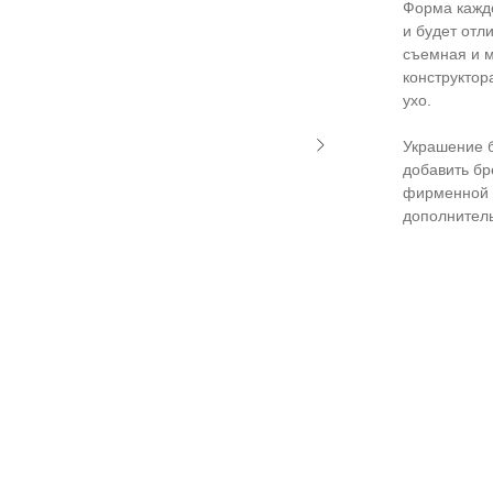
Форма каждо
и будет отл
съемная и 
конструктор
ухо.
Украшение б
добавить бр
фирменной к
дополнитель