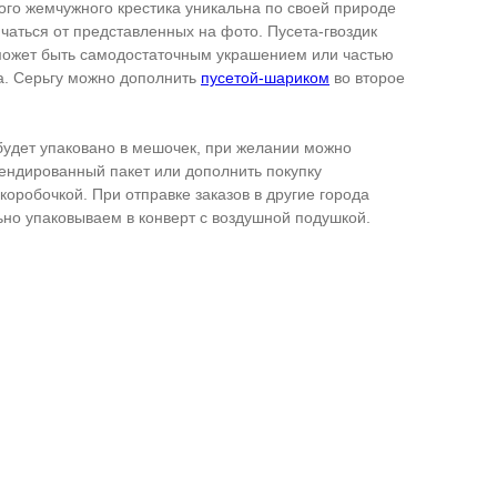
го жемчужного крестика уникальна по своей природе
ичаться от представленных на фото. Пусета-гвоздик
может быть самодостаточным украшением или частью
а. Серьгу можно дополнить
пусетой-шариком
во второе
удет упаковано в мешочек, при желании можно
ендированный пакет или дополнить покупку
оробочкой. При отправке заказов в другие города
но упаковываем в конверт с воздушной подушкой.