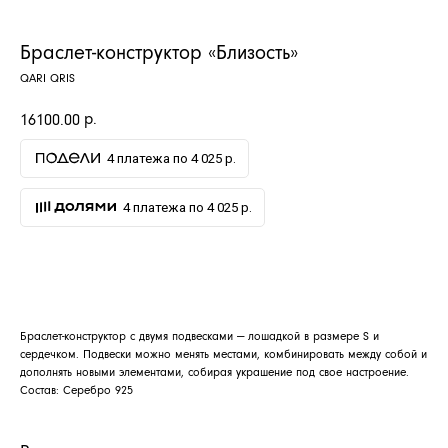
Браслет-конструктор «Близость»
QARI QRIS
р.
16100.00
4 платежа по 4 025 р.
4 платежа по 4 025 р.
ДОБАВИТЬ В КОРЗИНУ
АРХИВНЫЙ СЕЙЛ
МАНИФЕСТ
Браслет-конструктор с двумя подвесками — лошадкой в размере S и
ИСТОРИЯ БРЕНДА
сердечком. Подвески можно менять местами, комбинировать между собой и
дополнять новыми элементами, собирая украшение под свое настроение.
Манифес
ОПЛАТА И ДОСТАВКА
Состав: Серебро 925
Road ma
ВОЗВРАТ И ГАРАНТИЯ
Оплата и