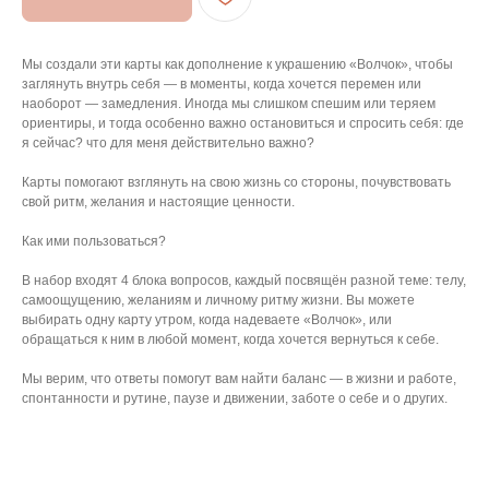
Мы создали эти карты как дополнение к украшению «Волчок», чтобы
АРХИВНЫЙ СЕЙЛ
заглянуть внутрь себя — в моменты, когда хочется перемен или
наоборот — замедления. Иногда мы слишком спешим или теряем
ориентиры, и тогда особенно важно остановиться и спросить себя: где
МАНИФЕСТ
я сейчас? что для меня действительно важно?
ИСТОРИЯ БРЕНДА
Карты помогают взглянуть на свою жизнь со стороны, почувствовать
Манифе
свой ритм, желания и настоящие ценности.
ОПЛАТА И ДОСТАВКА
Road ma
Как ими пользоваться?
ВОЗВРАТ И ГАРАНТИЯ
Оплата и
В набор входят 4 блока вопросов, каждый посвящён разной теме: телу,
УХОД
Возврат 
самоощущению, желаниям и личному ритму жизни. Вы можете
выбирать одну карту утром, когда надеваете «Волчок», или
ОФЕРТА
Уход
обращаться к ним в любой момент, когда хочется вернуться к себе.
ВАКАНСИИ
Оферта
Мы верим, что ответы помогут вам найти баланс — в жизни и работе,
КОНТАКТЫ
Ваканси
спонтанности и рутине, паузе и движении, заботе о себе и о других.
Контакт