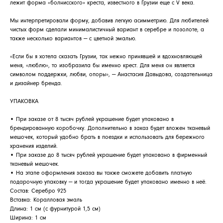
лежит форма «болнисского» креста, известного в Грузии еще с V века.
Мы интерпретировали форму, добавив легкую асимметрию. Для любителей
чистых форм сделали минималистичный вариант в серебре и позолоте, а
также несколько вариантов — с цветной эмалью.
«Если бы я хотела сказать Грузии, так нежно принявшей и вдохновляющей
меня, «люблю», то изобразила бы именно крест. Для меня он является
символом поддержки, любви, опоры», — Анастасия Давыдова, создательница
и дизайнер бренда.
АРХИВНЫЙ СЕЙЛ
УПАКОВКА
МАНИФЕСТ
• При заказе от 8 тысяч рублей украшение будет упаковано в
брендированную коробочку. Дополнительно в заказ будет вложен тканевый
ИСТОРИЯ БРЕНДА
мешочек, который удобно брать в поездки и использовать для бережного
хранения изделий.
Манифес
ОПЛАТА И ДОСТАВКА
• При заказе до 8 тысяч рублей украшение будет упаковано в фирменный
Road ma
тканевый мешочек.
ВОЗВРАТ И ГАРАНТИЯ
• На этапе оформления заказа вы также сможете добавить платную
Оплата и
подарочную упаковку — и тогда украшение будет упаковано именно в неё.
УХОД
Состав: Серебро 925
Возврат и
Вставка: Коралловая эмаль
ОФЕРТА
Уход
Длина: 1 см (с фурнитурой 1,5 см)
Ширина: 1 см
ВАКАНСИИ