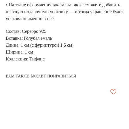
• На этапе оформления заказа вы также сможете добавить
платную подарочную упаковку — и тогда украшение будет
упаковано именно в неё.
Состав: Серебро 925
Вставка: Голубая эмаль
Длина: 1 см (с фурнитурой 1,5 см)
Ширина: 1 см
Коллекция: Тифлис
АРХИВНЫЙ СЕЙЛ
МАНИФЕСТ
ВАМ ТАКЖЕ МОЖЕТ ПОНРАВИТЬСЯ
ИСТОРИЯ БРЕНДА
Манифе
ОПЛАТА И ДОСТАВКА
Road ma
ВОЗВРАТ И ГАРАНТИЯ
Оплата и
УХОД
Возврат 
ОФЕРТА
Уход