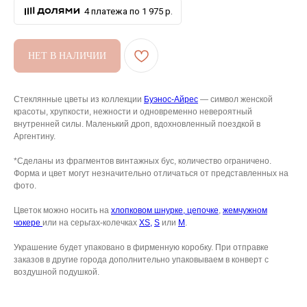
4 платежа по 1 975 р.
НЕТ В НАЛИЧИИ
АРХИВНЫЙ СЕЙЛ
МАНИФЕСТ
Стеклянные цветы из коллекции
Буэнос-Айрес
— символ женской
красоты, хрупкости, нежности и одновременно невероятный
ИСТОРИЯ БРЕНДА
внутренней силы. Маленький дроп, вдохновленный поездкой в
Аргентину.
Манифе
ОПЛАТА И ДОСТАВКА
Road ma
*Сделаны из фрагментов винтажных бус, количество ограничено.
ВОЗВРАТ И ГАРАНТИЯ
Форма и цвет могут незначительно отличаться от представленных на
Оплата и
фото.
УХОД
Возврат 
Цветок можно носить на
хлопковом шнурке,
цепочке
,
жемчужном
ОФЕРТА
чокере
или на серьгах-колечках
XS,
S
или
M
.
Уход
ВАКАНСИИ
Оферта
Украшение будет упаковано в фирменную коробку. При отправке
заказов в другие города дополнительно упаковываем в конверт с
КОНТАКТЫ
Ваканси
воздушной подушкой.
Контакт