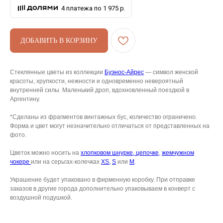
4 платежа по 1 975 р.
ДОБАВИТЬ В КОРЗИНУ
АРХИВНЫЙ СЕЙЛ
МАНИФЕСТ
Стеклянные цветы из коллекции
Буэнос-Айрес
— символ женской
красоты, хрупкости, нежности и одновременно невероятный
ИСТОРИЯ БРЕНДА
внутренней силы. Маленький дроп, вдохновленный поездкой в
Аргентину.
Манифе
ОПЛАТА И ДОСТАВКА
Road ma
*Сделаны из фрагментов винтажных бус, количество ограничено.
ВОЗВРАТ И ГАРАНТИЯ
Форма и цвет могут незначительно отличаться от представленных на
Оплата и
фото.
УХОД
Возврат 
Цветок можно носить на
хлопковом шнурке,
цепочке
,
жемчужном
ОФЕРТА
чокере
или на серьгах-колечках
XS,
S
или
M
.
Уход
ВАКАНСИИ
Оферта
Украшение будет упаковано в фирменную коробку. При отправке
заказов в другие города дополнительно упаковываем в конверт с
КОНТАКТЫ
Ваканси
воздушной подушкой.
Контакт