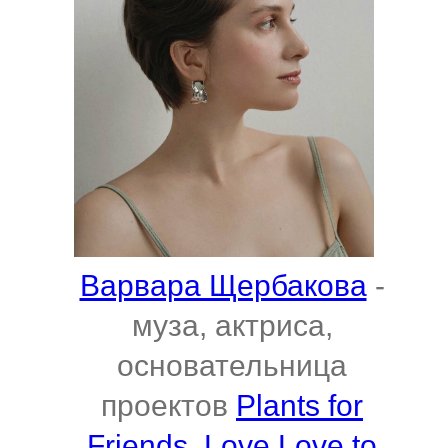
Варвара Щербакова
-
муза, актриса,
основательница
проектов
Plants for
Friends
,
Love Love to