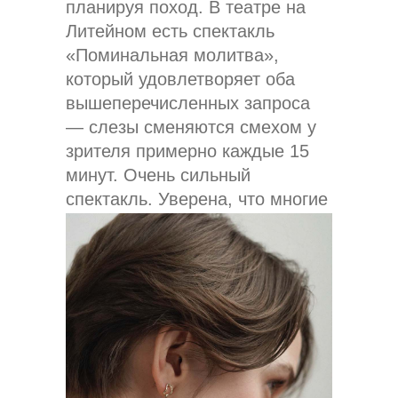
планируя поход. В театре на
Литейном есть спектакль
«Поминальная молитва»,
который удовлетворяет оба
вышеперечисленных запроса
— слезы сменяются смехом у
зрителя примерно каждые 15
минут. Очень сильный
спектакль. Уверена, что многие
ходили на него не один раз. В
Москве я люблю посещать
Гоголь-Центр, в Петербурге —
Такой театр, Театр Мастерская,
БДТ.